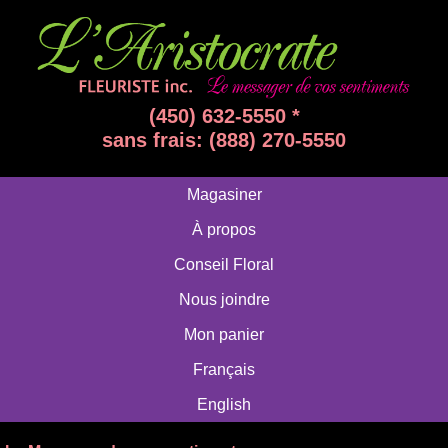
(450) 632-5550 *
sans frais: (888) 270-5550
Magasiner
À propos
Conseil Floral
Nous joindre
Mon panier
Français
English