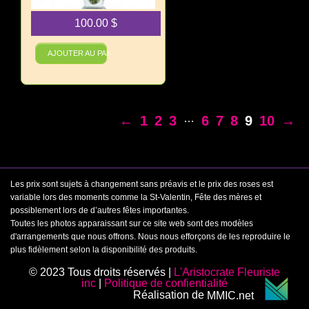
100.00
$
Un merveilleux souhait
AJOUTER AU PANIER
…
←
1
2
3
6
7
8
9
10
→
Les prix sont sujets à changement sans préavis et le prix des roses est
variable lors des moments comme la St-Valentin, Fête des mères et
possiblement lors de d’autres fêtes importantes.
Toutes les photos apparaissant sur ce site web sont des modèles
d'arrangements que nous offrons. Nous nous efforçons de les reproduire le
plus fidèlement selon la disponibilité des produits.
© 2023 Tous droits réservés |
L'Aristocrate Fleuriste
inc
|
Politique de confientialité
Réalisation de
MMIC.net