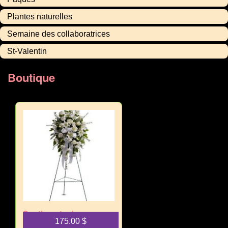
Plantes naturelles
Semaine des collaboratrices
St-Valentin
Boutique
Sentiments de
175.00
$
tranquillité