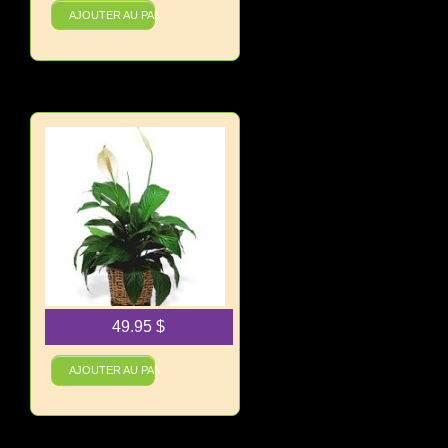
AJOUTER AU PANIER
49.95
$
Spathiphyllum ( petit )
AJOUTER AU PANIER