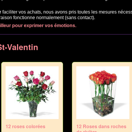
r faciliter vos achats, nous avons pris toutes les mesures néces
ivraison fonctionne normalement (sans contact).
eilleur pour exprimer vos émotions.
St-Valentin
12 roses colorées
12 Roses dans roches
de rivière