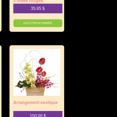
3 roses rouges
35.95
$
AJOUTER AU PANIER
Arrangement exotique
150.00
$