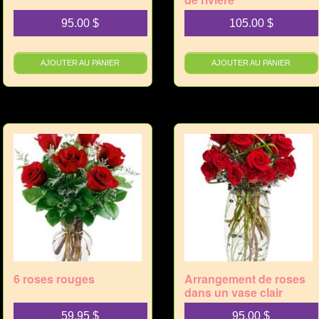
95.00
$
105.00
$
AJOUTER AU PANIER
AJOUTER AU PANIER
6 roses rouges
Arrangement de roses
dans un vase clair
59.95
$
95.00
$