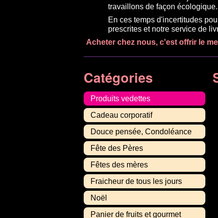
travaillons de façon écologique.
En ces temps d'incertitudes pou
prescrites et notre service de l
Acheter chez nous, c'est offrir le m
Catégories
Produits vedettes
Cadeau corporatif
Douce pensée, Condoléance
Fête des Pères
Fêtes des mères
Fraicheur de tous les jours
Noël
Panier de fruits et gourmet