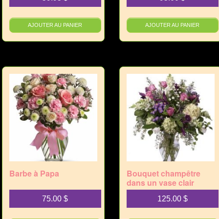
AJOUTER AU PANIER
AJOUTER AU PANIER
Barbe à Papa
Bouquet champêtre
dans un vase clair
75.00
$
125.00
$