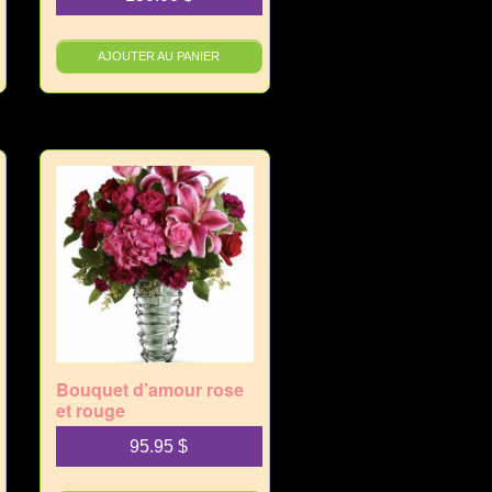
AJOUTER AU PANIER
Bouquet d’amour rose
et rouge
95.95
$