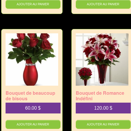
AJOUTER AU PANIER
AJOUTER AU PANIER
Bouquet de beaucoup
Bouquet de Romance
de bisous
Indéfini
60.00
$
120.00
$
AJOUTER AU PANIER
AJOUTER AU PANIER