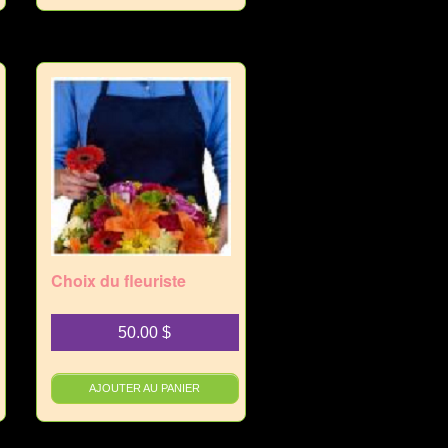
Choix du fleuriste
50.00
$
AJOUTER AU PANIER