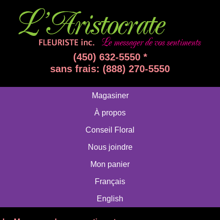
(450) 632-5550 *
sans frais: (888) 270-5550
Magasiner
À propos
Conseil Floral
Nous joindre
Mon panier
Français
English