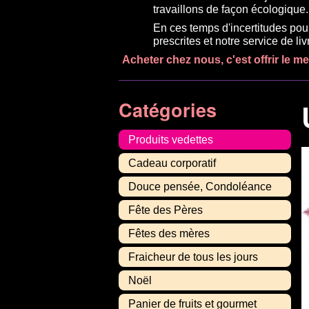
travaillons de façon écologique.
En ces temps d'incertitudes pou
prescrites et notre service de l
Acheter chez nous, c'est offrir le m
Catégories
Produits vedettes
Cadeau corporatif
Douce pensée, Condoléance
Fête des Pères
Fêtes des mères
Fraicheur de tous les jours
Noël
Panier de fruits et gourmet