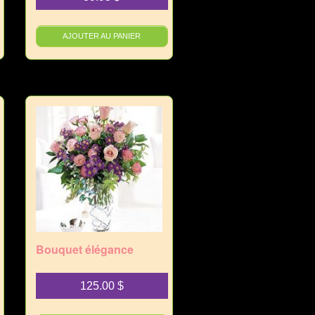
AJOUTER AU PANIER
Bouquet élégance
125.00
$