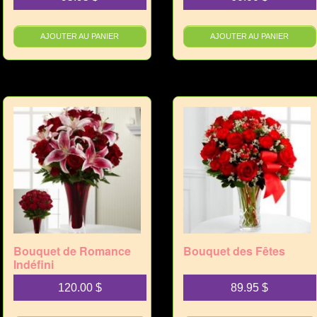
AJOUTER AU PANIER
AJOUTER AU PANIER
Bouquet de Romance
Bouquet des Fêtes
Indéfini
120.00
$
89.95
$