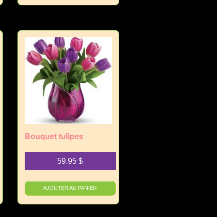
Bouquet tulipes
59.95
$
AJOUTER AU PANIER