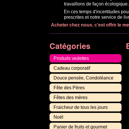
travaillons de façon écologique.
En ces temps d'incertitudes pou
prescrites et notre service de l
Acheter chez nous, c'est offrir le m
Catégories
Produits vedettes
Cadeau corporatif
Douce pensée, Condoléance
Fête des Pères
Fêtes des mères
Fraicheur de tous les jours
Noël
Panier de fruits et gourmet