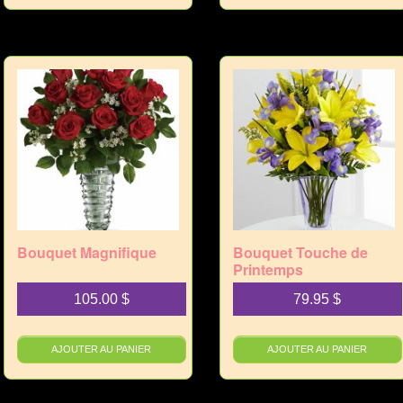
Bouquet Magnifique
Bouquet Touche de
Printemps
105.00
$
79.95
$
AJOUTER AU PANIER
AJOUTER AU PANIER