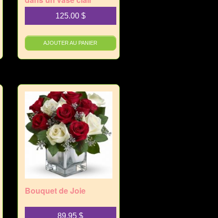
125.00
$
AJOUTER AU PANIER
Bouquet de Joie
89.95
$