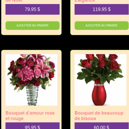
79.95
$
119.95
$
AJOUTER AU PANIER
AJOUTER AU PANIER
Bouquet d’amour rose
Bouquet de beaucoup
et rouge
de bisous
95.95
$
60.00
$