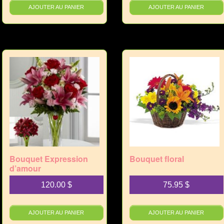
AJOUTER AU PANIER
AJOUTER AU PANIER
Bouquet Expression
Bouquet floral
d’amour
120.00
$
75.95
$
AJOUTER AU PANIER
AJOUTER AU PANIER