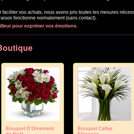
r faciliter vos achats, nous avons pris toutes les mesures néces
ivraison fonctionne normalement (sans contact).
eilleur pour exprimer vos émotions.
Boutique
Bouquet D’Ornement
Bouquet Callas
de Noël
Élégance