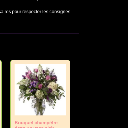
saires pour respecter les consignes
Bouquet champêtre
dans un vase clair