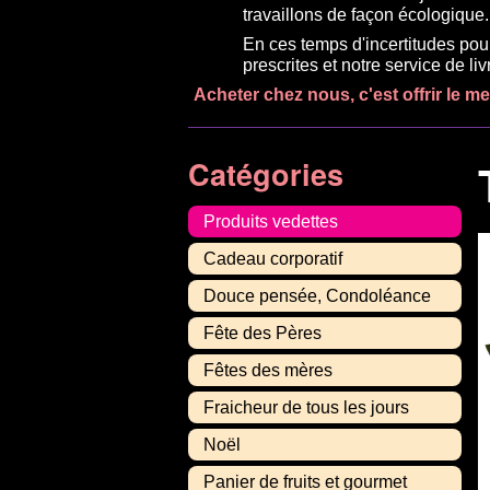
travaillons de façon écologique.
En ces temps d'incertitudes pou
prescrites et notre service de l
Acheter chez nous, c'est offrir le m
Catégories
Produits vedettes
Cadeau corporatif
Douce pensée, Condoléance
Fête des Pères
Fêtes des mères
Fraicheur de tous les jours
Noël
Panier de fruits et gourmet