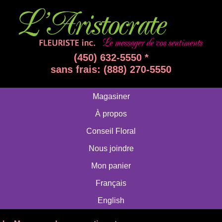
(450) 632-5550 *
sans frais: (888) 270-5550
Magasiner
À propos
Conseil Floral
Nous joindre
Mon panier
Français
English