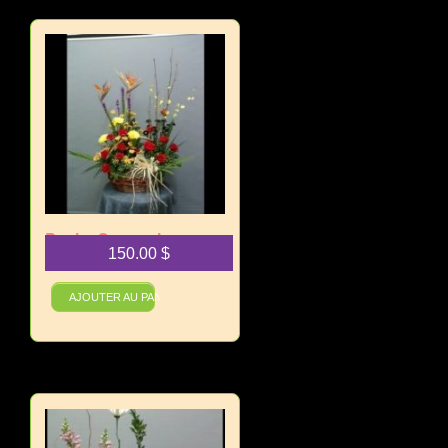
Panier Souvenir
150.00
$
D’Automne
AJOUTER AU PANIER