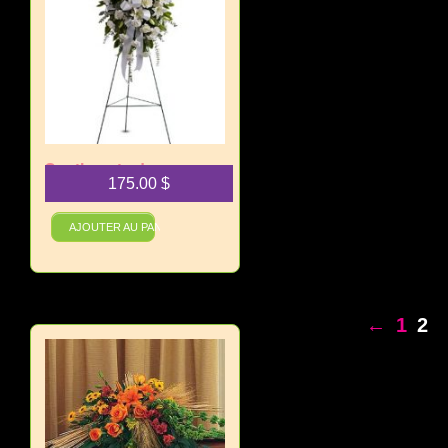
Sentiments de
175.00
$
tranquillité
AJOUTER AU PANIER
←
1
2