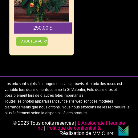
250.00
$
Teintes d’automne
AJOUTER AU PANIER
Les prix sont sujets à changement sans préavis et le prix des roses est
variable lors des moments comme la St-Valentin, Fête des mères et
possiblement lors de d’autres fêtes importantes.
Toutes les photos apparaissant sur ce site web sont des modèles
d'arrangements que nous offrons. Nous nous efforçons de les reproduire le
plus fidèlement selon la disponibilité des produits.
© 2023 Tous droits réservés |
L'Aristocrate Fleuriste
inc
|
Politique de confientialité
Réalisation de
MMIC.net