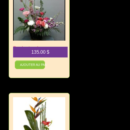
Panier tendresse
135.00
$
maternelle
AJOUTER AU PANIER