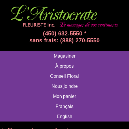
(450) 632-5550 *
sans frais: (888) 270-5550
Magasiner
À propos
Conseil Floral
Nous joindre
Mon panier
Français
English