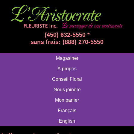
(450) 632-5550 *
sans frais: (888) 270-5550
Magasiner
À propos
Conseil Floral
Nous joindre
Mon panier
Français
English