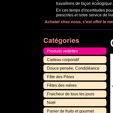
travaillons de façon écologique.
En ces temps d'incertitudes pou
prescrites et notre service de l
Acheter chez nous, c'est offrir le m
Catégories
Produits vedettes
Cadeau corporatif
Douce pensée, Condoléance
Fête des Pères
Fêtes des mères
Fraicheur de tous les jours
Noël
Panier de fruits et gourmet