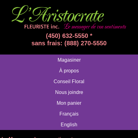
(450) 632-5550 *
sans frais: (888) 270-5550
Magasiner
À propos
Conseil Floral
Nous joindre
Mon panier
Français
English