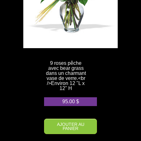
9 roses pêche
avec bear grass
dans un charmant
vase de verre.<br
/>Environ 12 "L x
12" H
95.00
$
AJOUTER AU
PANIER