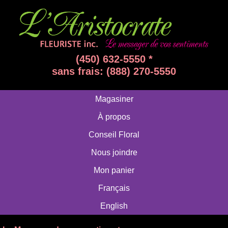
(450) 632-5550 *
sans frais: (888) 270-5550
Magasiner
À propos
Conseil Floral
Nous joindre
Mon panier
Français
English