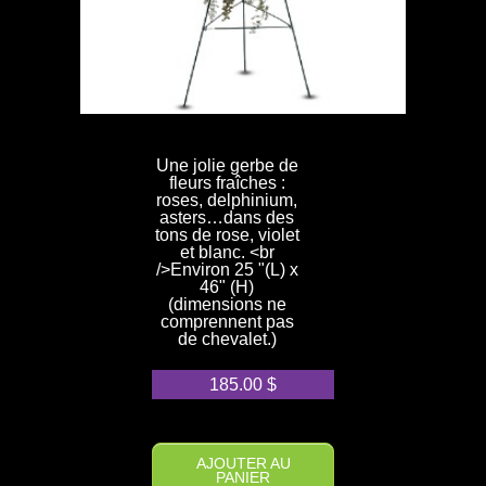
Une jolie gerbe de
fleurs fraîches :
roses, delphinium,
asters…dans des
tons de rose, violet
et blanc. <br
/>Environ 25 "(L) x
46" (H)
(dimensions ne
comprennent pas
de chevalet.)
185.00
$
AJOUTER AU
PANIER