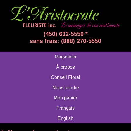
(450) 632-5550 *
sans frais: (888) 270-5550
Magasiner
À propos
Conseil Floral
Nous joindre
Mon panier
Français
English