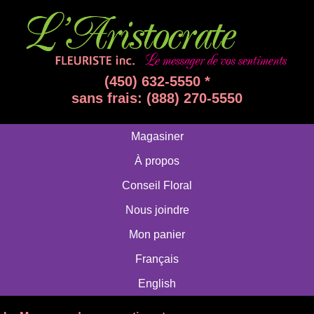
(450) 632-5550 *
sans frais: (888) 270-5550
Magasiner
À propos
Conseil Floral
Nous joindre
Mon panier
Français
English