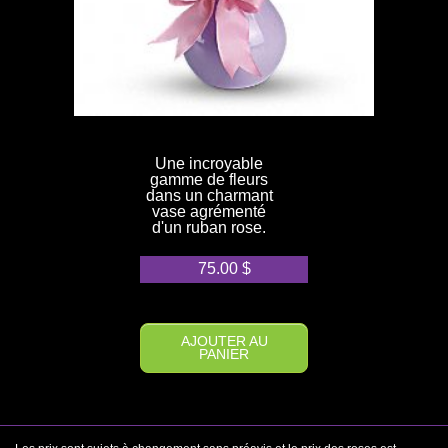
Une incroyable
gamme de fleurs
dans un charmant
vase agrémenté
d'un ruban rose.
75.00
$
AJOUTER AU
PANIER