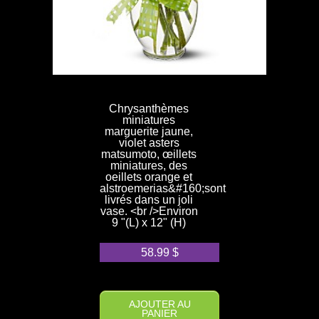
Chrysanthèmes
miniatures
marguerite jaune,
violet asters
matsumoto, œillets
miniatures, des
oeillets orange et
alstroemerias&#160;sont
livrés dans un joli
vase. <br />Environ
9 "(L) x 12" (H)
58.99
$
AJOUTER AU
PANIER