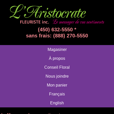
(450) 632-5550 *
sans frais: (888) 270-5550
Magasiner
À propos
Conseil Floral
Nous joindre
Mon panier
Français
English