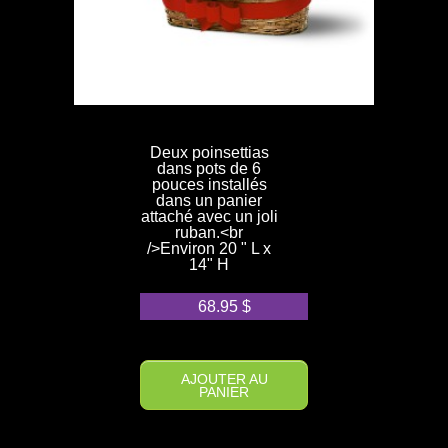
Deux poinsettias
dans pots de 6
pouces installés
dans un panier
attaché avec un joli
ruban.<br
/>Environ 20 " L x
14" H
68.95
$
AJOUTER AU
PANIER