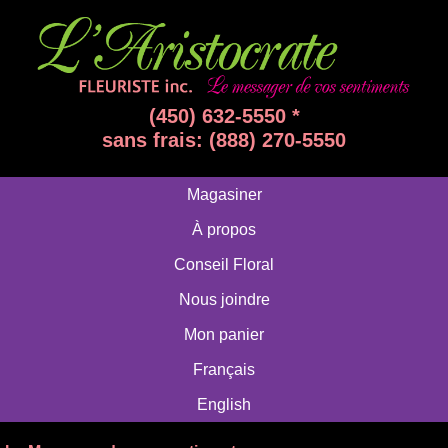
(450) 632-5550 *
sans frais: (888) 270-5550
Magasiner
À propos
Conseil Floral
Nous joindre
Mon panier
Français
English