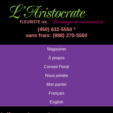
(450) 632-5550 *
sans frais: (888) 270-5550
Magasiner
À propos
Conseil Floral
Nous joindre
Mon panier
Français
English