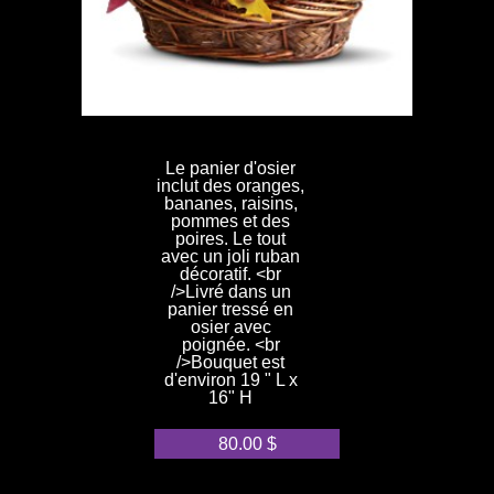
Le panier d'osier
inclut des oranges,
bananes, raisins,
pommes et des
poires. Le tout
avec un joli ruban
décoratif. <br
/>Livré dans un
panier tressé en
osier avec
poignée. <br
/>Bouquet est
d'environ 19 " L x
16" H
80.00
$