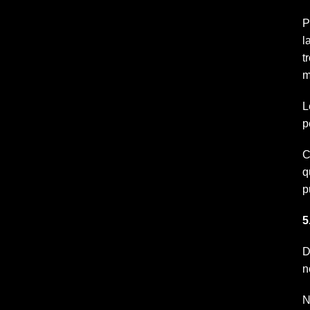
P
l
t
m
L
p
C
q
p
5
D
n
N