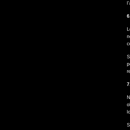
l
6
L
n
c
S
p
r
7
N
o
lo
S