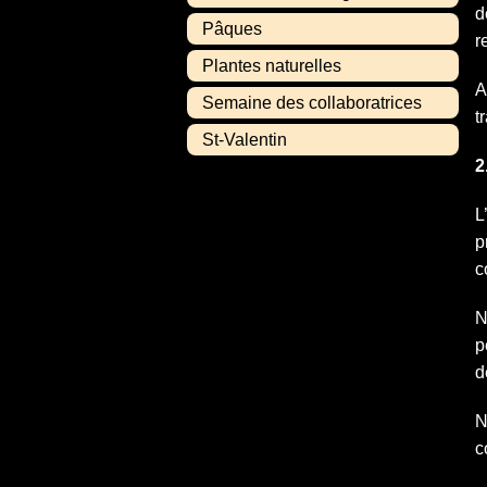
d
Pâques
r
Plantes naturelles
A
Semaine des collaboratrices
t
St-Valentin
2
L
p
c
N
p
d
N
c