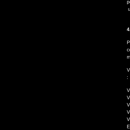
p
u
4
P
c
m
V
:
V
V
V
V
V
E