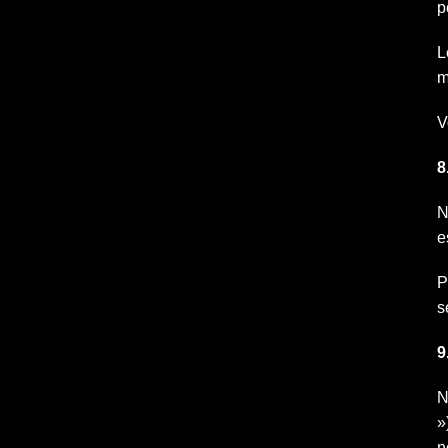
p
L
m
V
8
N
e
P
s
9
N
»
n