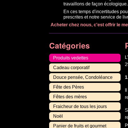
travaillons de façon écologique.
En ces temps d'incertitudes pou
prescrites et notre service de l
Acheter chez nous, c'est offrir le m
Catégories
L
Produits vedettes
2
Cadeau corporatif
Douce pensée, Condoléance
1
Fête des Pères
I
Fêtes des mères
r
Fraicheur de tous les jours
S
Noël
r
p
Panier de fruits et gourmet