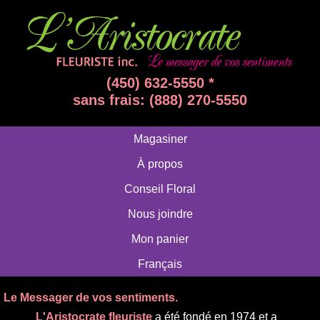
(450) 632-5550 *
sans frais: (888) 270-5550
Magasiner
À propos
Conseil Floral
Nous joindre
Mon panier
Français
Le Messager de vos sentiments.
L'Aristocrate fleuriste
a été fondé en 1974 et a